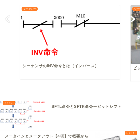
シーケンサ
シー
シーケンサのINV命令とは（インバース）
ビ
SFTL命令とSFTR命令ービットシフト
メータインとメータアウト【4項】で概要から