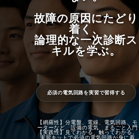
故障の原因にたどり
着く、
論理的な一次診断ス
キルを学ぶ。
必須の電気回路を実習で習得する
【網羅性】分電盤、電線、電気回路、モ
ーターなど 設備の電気 まるごと入門
【実践性】見てわかる、触ってわかる。
実習キットで必須の電気回路が身に着