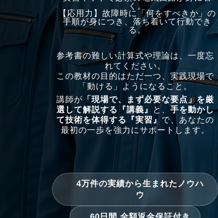
く。
【応用力】故障時に「何をすべきか」の
手順が身につき、落ち着いて行動でき
る。
参考書の難しい計算式や理論は、一度忘
れてください。
この教材の目的はただ一つ、実践現場で
「動ける」ようになること。
講師が
「現場で、まず必要な要点」を厳
選して解説する『講義』
と、
手を動かし
て技術を体得する『実習』
で、あなたの
最初の一歩を強力にサポートします。
4万件の実績から生まれたノウハ
ウ
60日間 全額返金保証付き