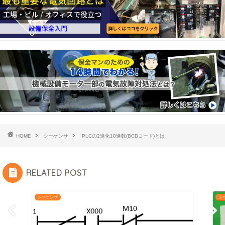
HOME
シーケンサ
PLCの2進化10進数(BCDコード)とは
RELATED POST
シーケンサ
シ