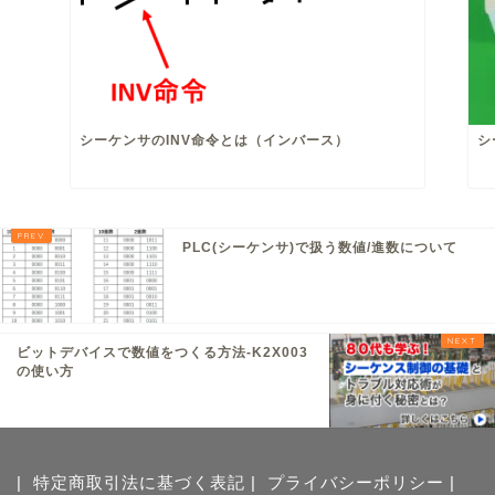
シーケンサのINV命令とは（インバース）
シ
PLC(シーケンサ)で扱う数値/進数について
ビットデバイスで数値をつくる方法-K2X003
の使い方
|
特定商取引法に基づく表記
|
プライバシーポリシー
|